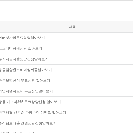
제목
인터넷가입무료상담알아보기
코코메디파워상담 알아보기
주식자금대출상담신청알아보기
광동침향환프리미엄제품알아보기
바른보험센터 무료상담 알아보기
기업지원파트너 무료상담알아보기
광동 메모리365 무료상담신청 알아보기
공후하결 선착순 한정수량 이벤트 알아보기
주식담보대출 간편상담신청알아보기