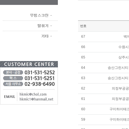
번호
67
벽
66
수원시
65
상주시
64
송산그린시티
63
송산그린시티
62
의정부공공
61
의정부공공
60
구미하이테
59
구미하이테